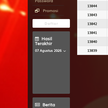
Password
13844
Promosi
13843
Daftar
13842
13841
Hasil
13840
Terakhir
07 Agustus 2026
13839
NEWYORKMID
7082
BRUNEI 02
6835
CAROLINADAY
9860
OREGON03
9016
Berita